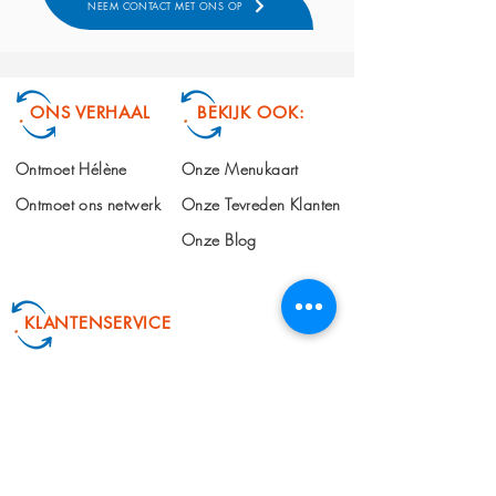
NEEM CONTACT MET ONS OP
ONS VERHAAL
BEKIJK OOK:
Ontmoet Hélène
Onze Menukaart
Ontmoet ons netwerk
Onze Tevreden Klanten
Onze Blog
KLANTENSERVICE
info@makingchangehappen.nl
+31 6 101 508 66
Algemene Voorwaarden