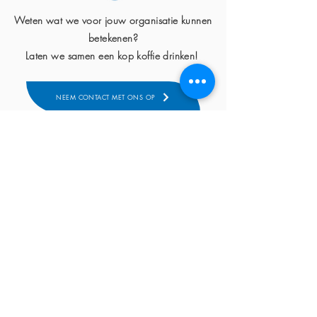
Weten wat we voor jouw organisatie kunnen
betekenen?
Laten we samen een kop koffie drinken!
NEEM CONTACT MET ONS OP
ONS VERHAAL
BEKIJK OOK:
Ontmoet Hélène
Onze Menukaart
Ontmoet ons netwerk
Onze Tevreden Klanten
Onze Blog
KLANTENSERVICE