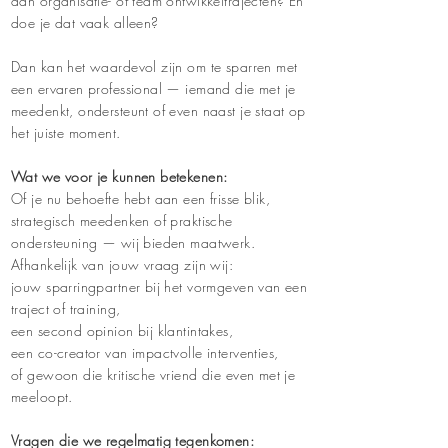
aan organisatie- of team ontwikkeltrajecten? En
doe je dat vaak alleen?
Dan kan het waardevol zijn om te sparren met
een ervaren professional — iemand die met je
meedenkt, ondersteunt of even naast je staat op
het juiste moment.
Wat we voor je kunnen betekenen:
Of je nu behoefte hebt aan een frisse blik,
strategisch meedenken of praktische
ondersteuning — wij bieden maatwerk.
Afhankelijk van jouw vraag zijn wij:
jouw sparringpartner bij het vormgeven van een
traject of training,
een second opinion bij klantintakes,
een co-creator van impactvolle interventies,
of gewoon die kritische vriend die even met je
meeloopt.
Vragen die we regelmatig tegenkomen: