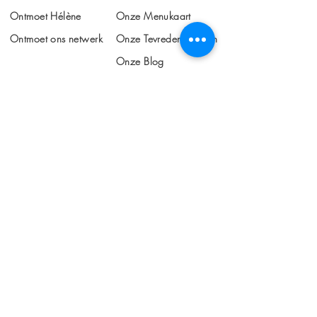
Ontmoet Hélène
Onze Menukaart
Ontmoet ons netwerk
Onze Tevreden Klanten
Onze Blog
KLANTENSERVICE
info@makingchangehappen.nl
+31 6 101 508 66
Algemene Voorwaarden
Privacy Verklaring
ONS AANBOD