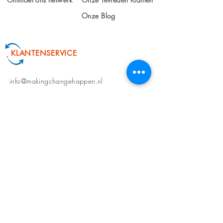
Onze Blog
KLANTENSERVICE
info@makingchangehappen.nl
+31 6 101 508 66
Algemene Voorwaarden
Privacy Verklaring
ONS AANBOD
Bedrijfs-/teamscan
Organisatieontwikkeling