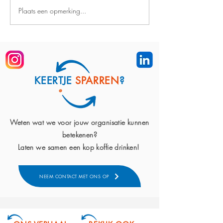
Plaats een opmerking...
“Dit traject liet me zien wie
“Het coaching tra
ik écht ben en wat ik nodig
mijn talenten te v
heb om te groeien.”
toekomst te plann
KEERTJE
SPARREN
?
Weten wat we voor jouw organisatie kunnen
betekenen?
Laten we samen een kop koffie drinken!
NEEM CONTACT MET ONS OP