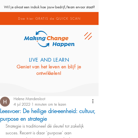
Wil je alvast een indruk hoe jouw bedrijf/team ervoor staat?
Doe hier GRATIS de QUICK SCAN
LIVE AND LEARN
Geniet van het leven en blijf je
ontwikkelen!
Helene Mandersloot
4 jul 2022
1 minuten om te lezen
Leesvoer: De heilige drie-eenheid: cultuur,
purpose en strategie
Strategie is traditioneel dé sleutel tot zakelijk 
succes. Recent is daar ‘purpose’ aan 