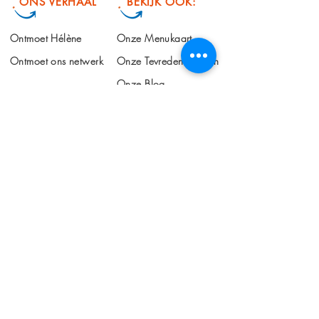
ONS VERHAAL
BEKIJK OOK:
Ontmoet Hélène
Onze Menukaart
Ontmoet ons netwerk
Onze Tevreden Klanten
Onze Blog
KLANTENSERVICE
info@makingchangehappen.nl
+31 6 101 508 66
Algemene Voorwaarden
Privacy Verklaring
ONS AANBOD