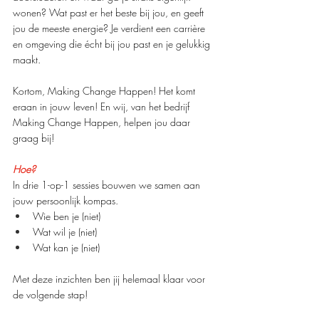
wonen? Wat past er het beste bij jou, en geeft 
jou de meeste energie? Je verdient een carrière 
en omgeving die écht bij jou past en je gelukkig 
maakt. 
Kortom, Making Change Happen! Het komt 
eraan in jouw leven! En wij, van het bedrijf 
Making Change Happen, helpen jou daar 
graag bij!
Hoe?
In drie 1-op-1 sessies bouwen we samen aan 
jouw persoonlijk kompas. 
Wie ben je (niet) 
Wat wil je (niet) 
Wat kan je (niet) 
Met deze inzichten ben jij helemaal klaar voor 
de volgende stap! 